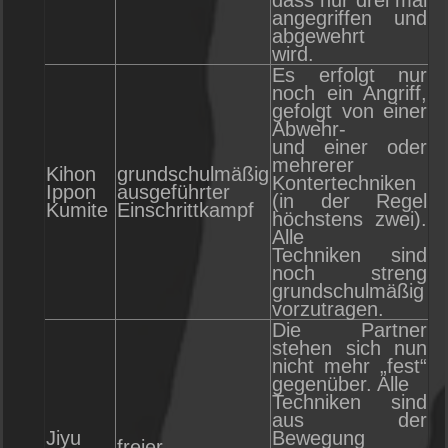
dass nur drei mal
angegriffen und
abgewehrt
wird.
Es erfolgt nur
noch ein Angriff,
gefolgt von einer
Abwehr-
und einer oder
mehrerer
Kihon
grundschulmäßig
Kontertechniken
Ippon
ausgeführter
(in der Regel
Kumite
Einschrittkampf
höchstens zwei).
Alle
Techniken sind
noch streng
grundschulmäßig
vorzutragen.
Die Partner
stehen sich nun
nicht mehr „fest“
gegenüber. Alle
Techniken sind
aus der
Jiyu
Bewegung
freier