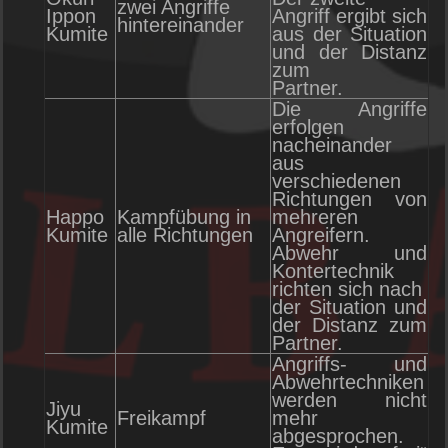
zwei Angriffe
Ippon
Angriff ergibt sich
hintereinander
Kumite
aus der Situation
und der Distanz
zum
Partner.
Die Angriffe
erfolgen
nacheinander
aus
verschiedenen
Richtungen von
Happo
Kampfübung in
mehreren
Kumite
alle Richtungen
Angreifern.
Abwehr und
Kontertechnik
richten sich nach
der Situation und
der Distanz zum
Partner.
Angriffs- und
Abwehrtechniken
werden nicht
Jiyu
Freikampf
mehr
Kumite
abgesprochen.