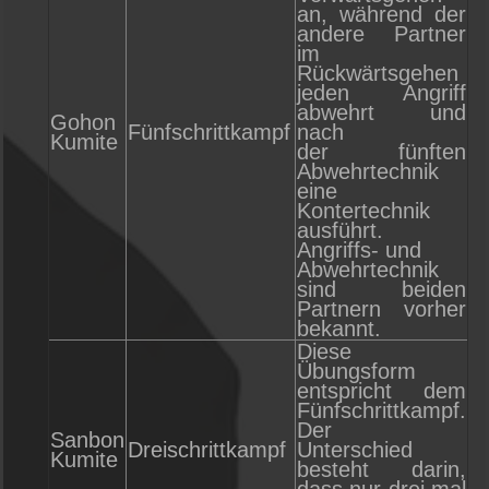
an, während der
andere Partner
im
Rückwärtsgehen
jeden Angriff
abwehrt und
Gohon
Fünfschrittkampf
nach
Kumite
der fünften
Abwehrtechnik
eine
Kontertechnik
ausführt.
Angriffs- und
Abwehrtechnik
sind beiden
Partnern vorher
bekannt.
Diese
Übungsform
entspricht dem
Fünfschrittkampf.
Der
Sanbon
Dreischrittkampf
Unterschied
Kumite
besteht darin,