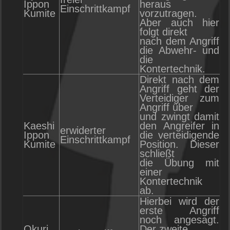
Ippon
heraus
Einschrittkampf
Kumite
vorzutragen.
Aber auch hier
folgt direkt
nach dem Angriff
die Abwehr- und
die
Kontertechnik.
Direkt nach dem
Angriff geht der
Verteidiger zum
Angriff über
und zwingt damit
Kaeshi
den Angreifer in
erwiderter
Ippon
die verteidigende
Einschrittkampf
Kumite
Position. Dieser
schließt
die Übung mit
einer
Kontertechnik
ab.
Hierbei wird der
erste Angriff
noch angesagt.
Okuri
Der zweite