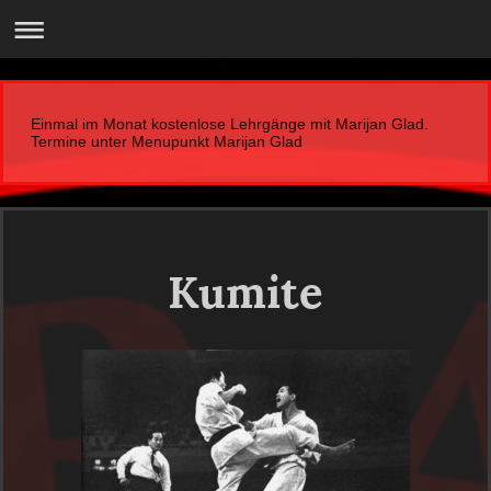
Einmal im Monat kostenlose Lehrgänge mit Marijan Glad.
Termine unter Menupunkt Marijan Glad
Kumite