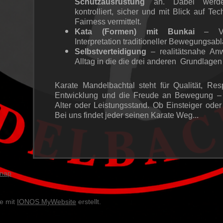
Schutzausrüstung
an. Dabei werden
kontrolliert, sicher und mit Blick auf Te
Fairness vermittelt.
Kata (Formen) mit Bunkai
– Ver
Interpretation traditioneller Bewegungsab
Selbstverteidigung
– realitätsnahe An
Alltag in die die drei anderen Grundlagen 
Karate Mandelbachtal steht für Qualität, Res
Entwicklung und die Freude an Bewegung –
Alter oder Leistungsstand. Ob Einsteiger oder 
Bei uns findet jeder seinen Karate Weg...
emap
e mit
IONOS MyWebsite
erstellt.