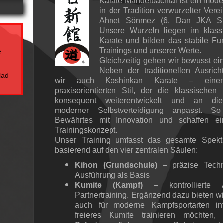
Karate Mandelbachtal ist ein moder
in der Tradition verwurzelter Vere
Ahnet Sönmez (6. Dan JKA Sho
Unsere Wurzeln liegen im klass
Karate und bilden das stabile F
Trainings und unserer Werte.
e
Gleichzeitig gehen wir bewusst ein
Neben der traditionellen Ausrich
lad
wir auch Koshinkan Karate – einen
praxisorientierten Stil, der die klassischen 
konsequent weiterentwickelt und an die
moderner Selbstverteidigung anpasst. S
Bewährtes mit Innovation und schaffen ein
Trainingskonzept.
Unser Training umfasst das gesamte Spekt
basierend auf den vier zentralen Säulen:
Kihon (Grundschule)
– präzise Techn
Ausführung als Basis
Kumite (Kampf)
– kontrollierte
Partnertraining. Ergänzend dazu bieten wir 
auch für moderne Kampfsportarten int
freieres Kumite trainieren möchten