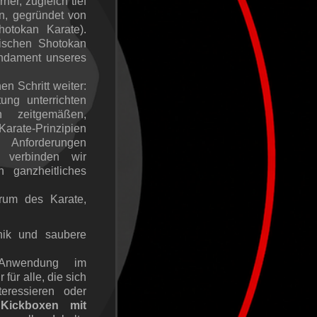
ner, zugleich tief
in, gegründet von
tokan Karate).
ischen Shotokan
undament unseres
en Schritt weiter:
tung unterrichten
 zeitgemäßen,
Karate-Prinzipien
 Anforderungen
o verbinden wir
 ganzheitliches
rum des Karate,
ik und saubere
 Anwendung im
für alle, die sich
eressieren oder
,
Kickboxen mit