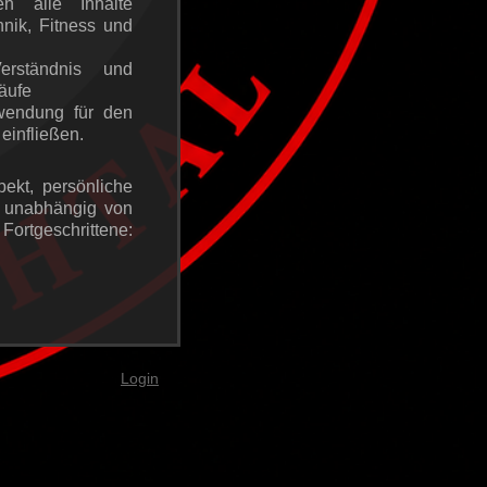
 alle Inhalte
chnik, Fitness und
ständnis und
läufe
wendung für den
einfließen.
pekt, persönliche
 unabhängig von
Fortgeschrittene:
Login