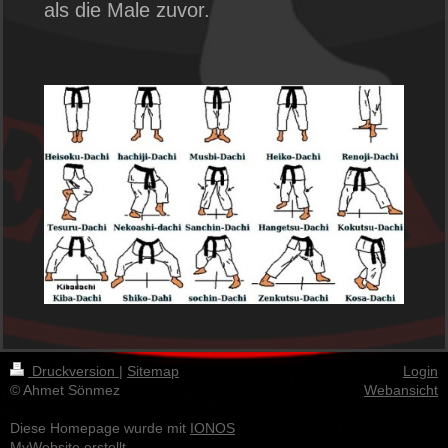
als die Male zuvor.
Druckversion
|
Sitemap
Login
© Ahmet Sönmez
Webansicht
Diese Homepage wurde mit
IONOS
MyWebsite
erstellt.